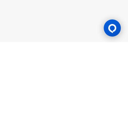
Lesen Permainan
BK8 diuruskan oleh Mettlemind Tech Ltd., nombor pendaftaran:
15779, dengan alamat berdaftar di Hamchako, Mutsamudu,
Pulau Autonomi Anjouan, Kesatuan Comoros. BK8 berlesen dan
dikawal selia oleh Kerajaan Pulau Autonomi Anjouan, Kesatuan