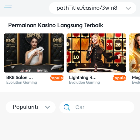
pathTitle./casino/3win8
Permainan Kasino Langsung Terbaik
Popular
Popular
BK8 Salon Prive Baccarat
Lightning Roulette
Meg
Evolution Gaming
Evolution Gaming
Evol
Populariti